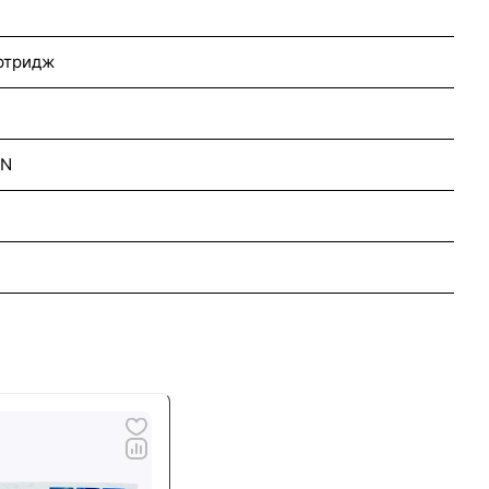
ртридж
DN