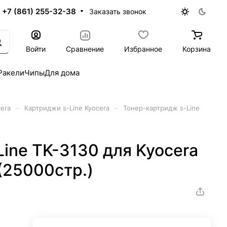
+7 (861) 255-32-38
Заказать звонок
Войти
Сравнение
Избранное
Корзина
Ракели
Чипы
Для дома
–
–
era
Картриджи s-Line Kyocera
Тонер-картридж s-Line
ine TK-3130 для Kyocera
25000стр.)