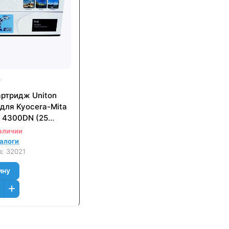
₽
артридж Uniton
для Kyocera-Mita
 4300DN (25
аличии
налоги
а:
32021
ину