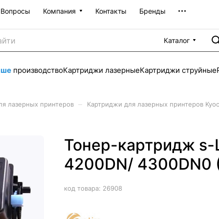
Вопросы
Компания
Контакты
Бренды
Каталог
аше
производство
Картриджи лазерные
Картриджи струйные
–
ля лазерных принтеров
Картриджи для лазерных принтеров Kyoc
Тонер-картридж s-L
4200DN/ 4300DN0 (
код товара:
26908