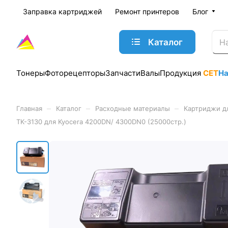
Заправка картриджей
Ремонт принтеров
Блог
Каталог
Тонеры
Фоторецепторы
Запчасти
Валы
Продукция
CET
Н
–
–
–
Главная
Каталог
Расходные материалы
Картриджи д
TK-3130 для Kyocera 4200DN/ 4300DN0 (25000стр.)