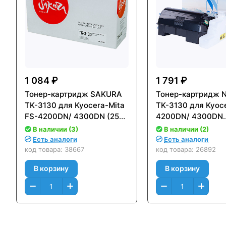
1 084 ₽
1 791 ₽
Тонер-картридж SAKURA
Тонер-картридж N
TK-3130 для Kyocera-Mita
TK-3130 для Kyoc
FS-4200DN/ 4300DN (25
4200DN/ 4300DN
000стр.) Черный (Black)
(25000стр.) NV-T
В наличии (3)
В наличии (2)
Есть аналоги
Есть аналоги
код товара:
38667
код товара:
26892
В корзину
В корзину