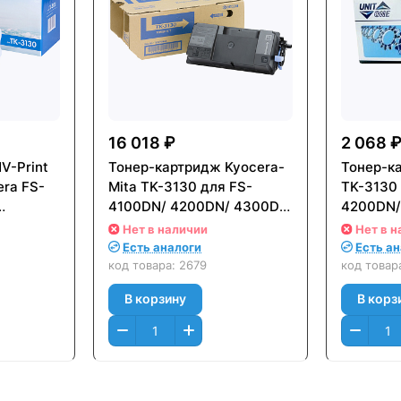
16 018 ₽
2 068 
V-Print
Тонер-картридж Kyocera-
Тонер-к
era FS-
Mita TK-3130 для FS-
TK-3130 
4100DN/ 4200DN/ 4300DN
4200DN/
K3130
(25 000стр.) Черный
000стр.)
Нет в наличии
Нет в н
(Black) Оригинальный
Есть аналоги
Есть а
код товара:
2679
код товар
В корзину
В корз