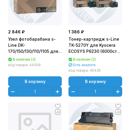
2 846 ₽
1 386 ₽
Узел фотобарабана s-
Тонер-картридж s-Line
Line DK-
TK-5270Y для Kyocera
170/150/130/110/1105 для
ECOSYS P6230 (6000стр.)
Kyocera FS-1035MFP
Желтый (Yellow) - с
В наличии (3)
В наличии (2)
универсальный
чипом
код товара:
44209
Есть аналоги
код товара:
45435
В корзину
В корзину