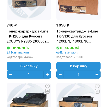
746 ₽
1 650 ₽
Тонер-картридж s-Line
Тонер-картридж s-Line
TK-1200 для Kyocera
TK-3130 для Kyocera
ECOSYS P2335 (3000стр.)
4200DN/ 4300DN0
- с чипом
(25000стр.)
В наличии (17)
В наличии (9)
Есть аналоги
Есть аналоги
код товара:
44642
код товара:
26908
В корзину
В корзину