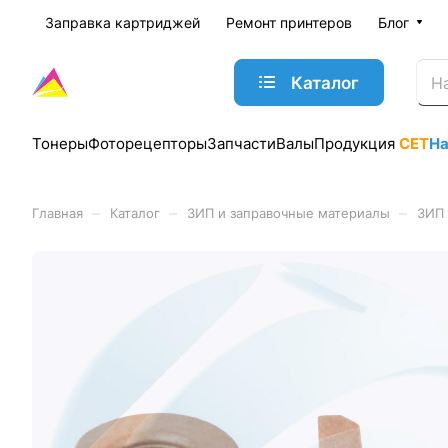
Заправка картриджей
Ремонт принтеров
Блог
Каталог
Тонеры
Фоторецепторы
Запчасти
Валы
Продукция
CET
Н
–
–
–
Главная
Каталог
ЗИП и заправочные материалы
ЗИП 