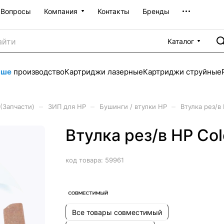
Вопросы
Компания
Контакты
Бренды
Каталог
аше
производство
Картриджи лазерные
Картриджи струйные
–
–
–
(Запчасти)
ЗИП для HP
Бушинги / втулки HP
Втулка рез/в
Втулка рез/в HP Col
код товара:
59961
Все товары совместимый