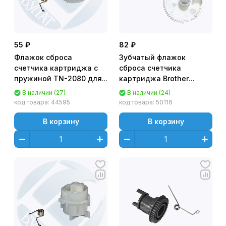
55 ₽
82 ₽
Флажок сброса
Зубчатый флажок
счетчика картриджа с
сброса счетчика
пружиной TN-2080 для
картриджа Brother
HL-2130
TN3380 HL-
В наличии (27)
В наличии (24)
6180/5470/5450 высокая
код товара:
44595
код товара:
50116
емкость DC Select
В корзину
В корзину