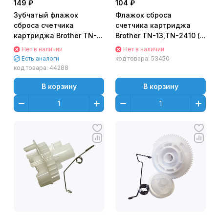
149 ₽
104 ₽
Зубчатый флажок
Флажок сброса
сброса счетчика
счетчика картриджа
картриджа Brother TN-
Brother TN-13,TN-2410 (с
3480
пружиной) (DC Select)
Нет в наличии
Нет в наличии
HLL5100/5200/6250/6300/6400/DCPL5500/6600/MFCL5700
Delacamp
Есть аналоги
код товара:
53450
с пружиной
код товара:
44288
В корзину
В корзину