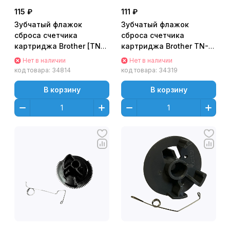
115 ₽
111 ₽
Зубчатый флажок
Зубчатый флажок
сброса счетчика
сброса счетчика
картриджа Brother [TN-
картриджа Brother TN-
241/ TN-221/ TN-251] для
1075/TN-1040/TN-
Нет в наличии
Нет в наличии
HL-3170/ 3140/ 3150/
1050/TN-1060/TN-1030
код товара:
34814
код товара:
34319
4140, DCP-9020/ 9330
HL-1110/11
(флажок+пружина)
В корзину
В корзину