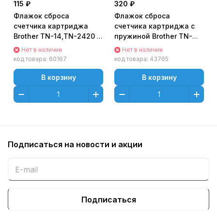
115 ₽
320 ₽
Флажок сброса
Флажок сброса
счетчика картриджа
счетчика картриджа с
Brother TN-14,TN-2420 (с
пружиной Brother TN-
пружиной) (DC Select)
3430
Нет в наличии
Нет в наличии
Delacamp
код товара:
60167
код товара:
43765
В корзину
В корзину
Подписаться
на новости и акции
Подписаться