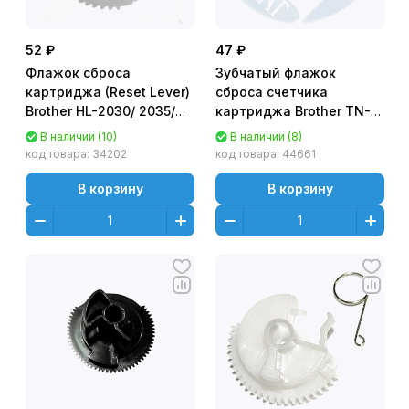
52 ₽
47 ₽
Флажок сброса
Зубчатый флажок
картриджа (Reset Lever)
сброса счетчика
Brother HL-2030/ 2035/
картриджа Brother TN-
2040 TN-2075/ TN-2085
2375 HL-
В наличии (10)
В наличии (8)
L2300DR/2340DWR/2360/236
код товара:
34202
код товара:
44661
DCP-
L2500/2520/2540/2560,
В корзину
В корзину
MFC-L2700/2720/2740