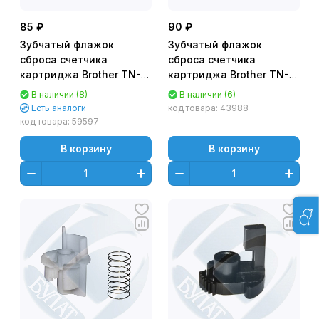
85 ₽
90 ₽
Зубчатый флажок
Зубчатый флажок
сброса счетчика
сброса счетчика
картриджа Brother TN-
картриджа Brother TN-
3480
3280/TN-3230 HL-
В наличии (8)
В наличии (6)
HLL5100/5200/6250/6300/6400/DCPL5500/6600/MFCL5700
5340/5350/5370/5380
Есть аналоги
код товара:
43988
- без пружины
код товара:
59597
В корзину
В корзину