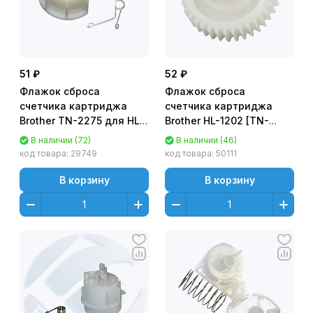
51 ₽
52 ₽
Флажок сброса
Флажок сброса
счетчика картриджа
счетчика картриджа
Brother TN-2275 для HL-
Brother HL-1202 [TN-
2130/ 2132/ 2240/ 2250
1095] (1500стр.)
В наличии (72)
В наличии (46)
код товара:
29749
код товара:
50111
В корзину
В корзину