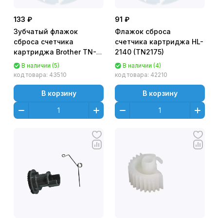
133 ₽
91 ₽
Зубчатый флажок
Флажок сброса
сброса счетчика
счетчика картриджа HL-
картриджа Brother TN-
2140 (TN2175)
2335 HL-L2300
В наличии (5)
В наличии (4)
код товара:
43510
код товара:
42210
В корзину
В корзину