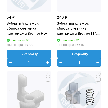
54 ₽
240 ₽
Зубчатый флажок
Зубчатый флажок
сброса счетчика
сброса счетчика
картриджа Brother HL-
картриджа Brother [TN-
2240/2132
245/ TN-225/ TN-255]
В наличии (21)
В наличии (11)
(TN2235/2090) 3
для HL-3140/ 3150/ 3170,
код товара:
40100
код товара:
36635
лепестка
MFC-9020/ 9140/ 9330/
9340 (флажок+пружина)
В корзину
В корзину