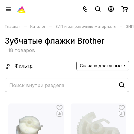
–
–
–
Главная
Каталог
ЗИП и заправочные материалы
ЗИП
Зубчатые флажки Brother
18 товаров
Фильтр
Сначала доступные