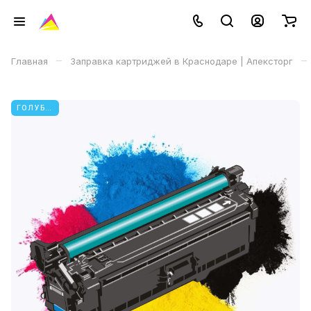
–
–
Главная
Заправка картриджей в Краснодаре | Апексторг
ГОЛУБОЙ