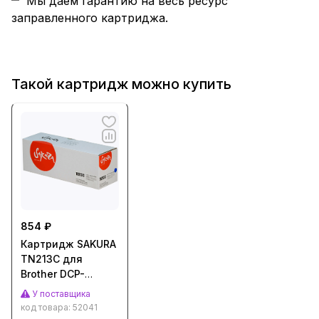
Мы даем гарантию на весь ресурс
заправленного картриджа.
Такой картридж можно купить
854 ₽
Картридж SAKURA
TN213C для
Brother DCP-
L3550CDW, DCP-
У поставщика
L3550, HL-
код товара:
52041
L3230CDW, HL-