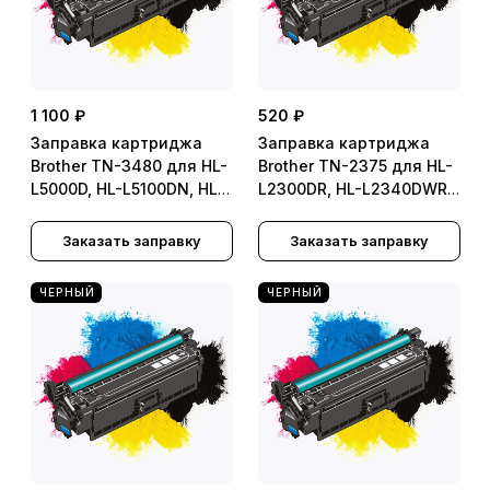
1 100 ₽
520 ₽
Заправка картриджа
Заправка картриджа
Brother TN-3480 для HL-
Brother TN-2375 для HL-
L5000D, HL-L5100DN, HL-
L2300DR, HL-L2340DWR,
L5200DW, HL-L6250DN,
HL-L2360DNR, HL-
HL-L6400DW, HL-
L2365DWR, DCP-L2500DR,
Заказать заправку
Заказать заправку
L6400DWT, HL-
DCP-L2520DWR, DCP-
L5100DNT, HL-L6300DWT,
L2540DNR, DCP-
ЧЕРНЫЙ
ЧЕРНЫЙ
HL-L6300DN
L2560DWR