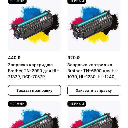
ЧЕРНЫЙ
ЧЕРНЫЙ
440 ₽
920 ₽
Заправка картриджа
Заправка картриджа
Brother TN-2090 для HL-
Brother TN-6600 для HL-
2132R, DCP-7057R
1030, HL-1230, HL-1240,
HL-1250, HL-1270, HL-
1430, HL-1440, HL-1450,
Заказать заправку
Заказать заправку
HL-1470, HL-P2500
ЧЕРНЫЙ
ЧЕРНЫЙ