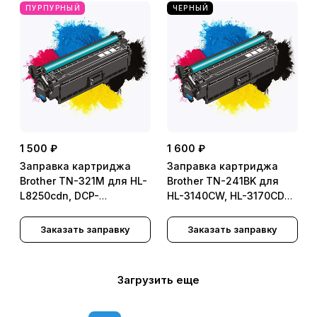
L2540DNR, DCP-
ПУРПУРНЫЙ
ЧЕРНЫЙ
L2560DWR
1 500 ₽
1 600 ₽
Заправка картриджа
Заправка картриджа
Brother TN-321M для HL-
Brother TN-241BK для
L8250cdn, DCP-
HL-3140CW, HL-3170CDW,
L8450CDW, MFC L8650
DCP-9020CDW, DCP-
9330CDW
Заказать заправку
Заказать заправку
Загрузить еще