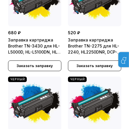
680 ₽
520 ₽
Заправка картриджа
Заправка картриджа
Brother TN-3430 для HL-
Brother TN-2275 для HL-
L5000D, HL-L5100DN, HL-
2240, HL2250DNR, DCP-
L5200DW, HL-L6250DN,
7060DR, DCP-7070DWR,
HL-L6400DW, HL-
FAX-2940R, MFC-7360NR,
Заказать заправку
Заказать заправку
L6400DWT, HL-
MFC-7860DWR
L5100DNT, HL-L6300DWT,
ЧЕРНЫЙ
ЧЕРНЫЙ
HL-L6300DN