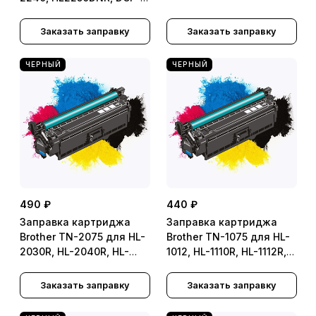
7060DR, DCP-7070DWR,
FAX-2940R, MFC-7360NR,
Заказать заправку
Заказать заправку
MFC-7860DWR
ЧЕРНЫЙ
ЧЕРНЫЙ
490 ₽
440 ₽
Заправка картриджа
Заправка картриджа
Brother TN-2075 для HL-
Brother TN-1075 для HL-
2030R, HL-2040R, HL-
1012, HL-1110R, HL-1112R,
2070NR, DCP-7010R, DCP-
HL-1210WR, HL-1212WR,
7025R, Fax-2820R, Fax-
DCP-1510R, DCP-1512R,
Заказать заправку
Заказать заправку
2825R, Fax-2920R, MFC-
DCP-1610WR, DCP-
7420R, MFC-7820NR
1612WR, MFC-1810R