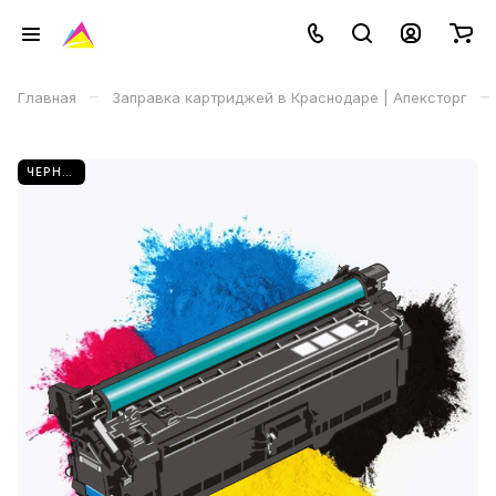
–
–
Главная
Заправка картриджей в Краснодаре | Апексторг
ЧЕРНЫЙ