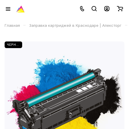
–
–
Главная
Заправка картриджей в Краснодаре | Апексторг
ЧЕРНЫЙ