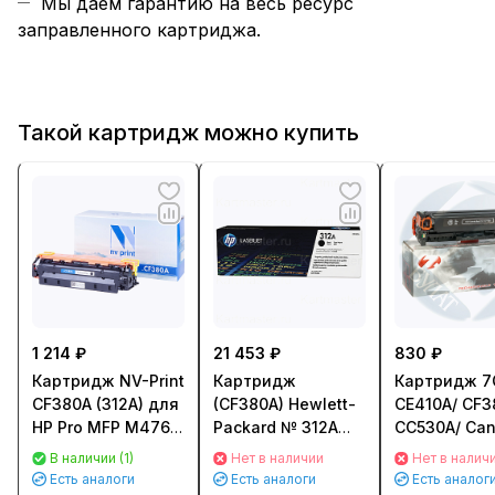
Мы даем гарантию на весь ресурс
заправленного картриджа.
Такой картридж можно купить
1 214 ₽
21 453 ₽
830 ₽
Картридж NV-Print
Картридж
Картридж 7
CF380A (312A) для
(CF380A) Hewlett-
CE410A/ CF3
HP Pro MFP M476
Packard № 312A
CC530A/ Can
(2400стр.) Черный
для HP LJ Pro
для HP CLJ 
В наличии (1)
Нет в наличии
Нет в налич
(Black)
M475/M476
300 Color M3
Есть аналоги
Есть аналоги
Есть аналог