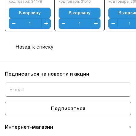
Черный (Black)
M476/ CP20
код товара:
34178
код товара:
31510
код товара:
26
Оригинальный
Canon LBP7
В корзину
В корзину
В корзи
MF8330/ 83
(2400стр.) 
(Black)
Назад к списку
Подписаться
на новости и акции
Подписаться
Интернет-магазин