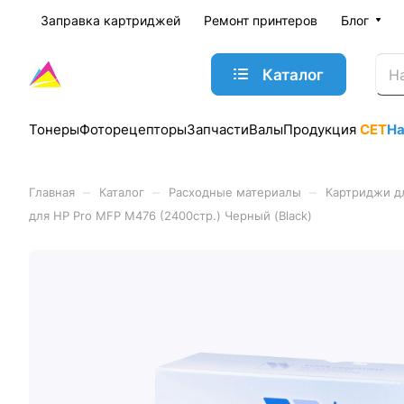
Заправка картриджей
Ремонт принтеров
Блог
Каталог
Тонеры
Фоторецепторы
Запчасти
Валы
Продукция
CET
Н
–
–
–
Главная
Каталог
Расходные материалы
Картриджи д
для HP Pro MFP M476 (2400стр.) Черный (Black)