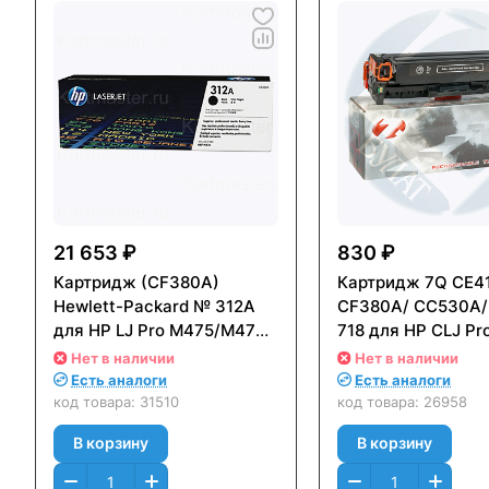
21 653 ₽
830 ₽
Картридж (CF380A)
Картридж 7Q CE4
Hewlett-Packard № 312A
CF380A/ CC530A/
для HP LJ Pro M475/M476
718 для HP CLJ Pr
Черный (Black)
Color M351/ M476
Нет в наличии
Нет в наличии
Оригинальный
Canon LBP7200, 
Есть аналоги
Есть аналоги
8350 (2400стр.) 
код товара:
31510
код товара:
26958
(Black)
В корзину
В корзину