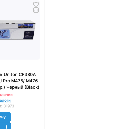
ж Uniton CF380A
J Pro M475/ M476
р.) Черный (Black)
аличии
налоги
а:
31973
ину