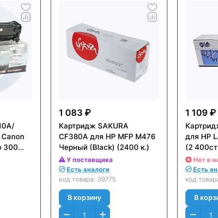
1 083 ₽
1 109 ₽
10A/
Картридж SAKURA
Картрид
 Canon
CF380A для HP MFP M476
для HP L
o 300
Черный (Black) (2400 к.)
(2 400ст
/ CP2025,
У поставщика
Нет в н
MF8330/
Есть аналоги
Есть а
Черный
код товара:
39775
код товар
В корзину
В корз