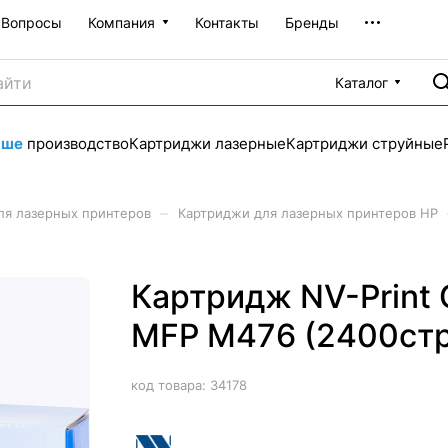
Вопросы
Компания
Контакты
Бренды
Каталог
аше
производство
Картриджи лазерные
Картриджи струйные
–
ля лазерных принтеров
Картриджи для лазерных принтеров HP
Картридж NV-Print 
MFP M476 (2400стр.
код товара:
34178