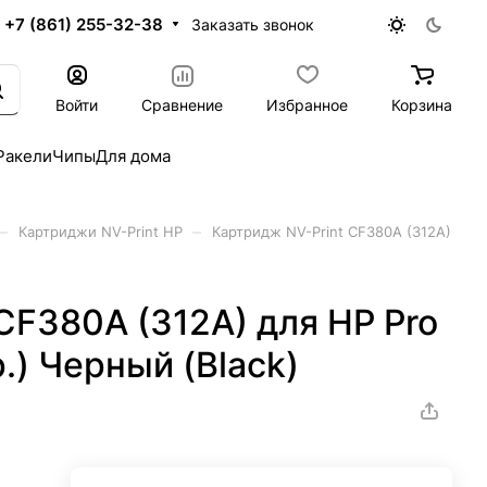
+7 (861) 255-32-38
Заказать звонок
Войти
Сравнение
Избранное
Корзина
Ракели
Чипы
Для дома
–
–
Картриджи NV-Print HP
Картридж NV-Print CF380A (312A)
CF380A (312A) для HP Pro
) Черный (Black)