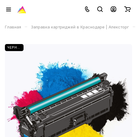
–
–
Главная
Заправка картриджей в Краснодаре | Апексторг
ЧЕРНЫЙ