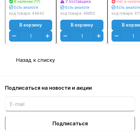
В наличии (17)
У поставщика
Нет в налич
(3000стр.) - с
M2735dn/
чипом
Есть аналоги
Есть аналоги
Есть аналог
чипом
M2835dw
код товара:
44642
код товара:
48852
код товара:
47
(3000стр.)
В корзину
В корзину
В корзи
SATK1200
Назад к списку
Подписаться
на новости и акции
Подписаться