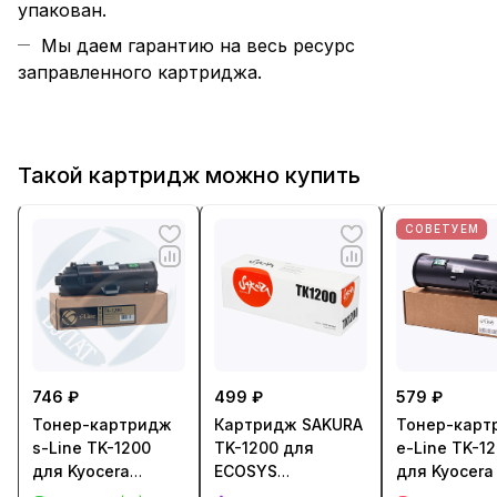
упакован.
Мы даем гарантию на весь ресурс
заправленного картриджа.
Такой картридж можно купить
СОВЕТУЕМ
746 ₽
499 ₽
579 ₽
Тонер-картридж
Картридж SAKURA
Тонер-карт
s-Line TK-1200
TK-1200 для
e-Line TK-1
для Kyocera
ECOSYS
для Kyocera
ECOSYS P2335
P2335/M2235dn/
(3000стр.) - 