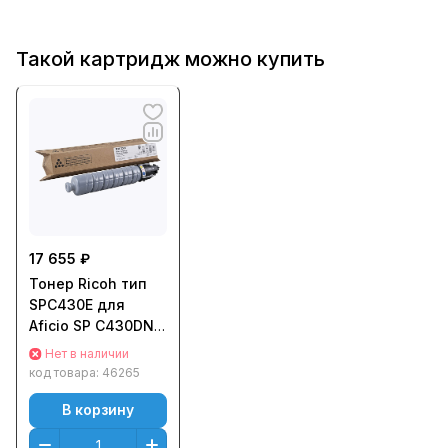
Такой картридж можно купить
17 655 ₽
Тонер Ricoh тип
SPC430E для
Aficio SP C430DN/
C431DN/ C440DN
Нет в наличии
(21000стр.)
код товара:
46265
Черный (Black)
Оригинальный
В корзину