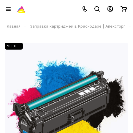
–
–
Главная
Заправка картриджей в Краснодаре | Апексторг
ЧЕРНЫЙ