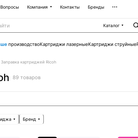
Вопросы
Компания
Контакты
Бренды
Каталог
аше
производство
Картриджи лазерные
Картриджи струйные
Заправка картриджей Ricoh
oh
89 товаров
риджа
Бренд