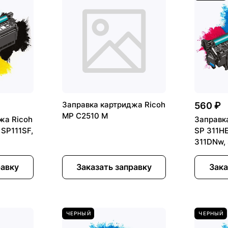
Заправка картриджа Ricoh
560 ₽
MP C2510 M
жа Ricoh
Заправк
 SP111SF,
SP 311HE
311DNw, 
311SFN
равку
Заказать заправку
Зака
ЧЕРНЫЙ
ЧЕРНЫЙ