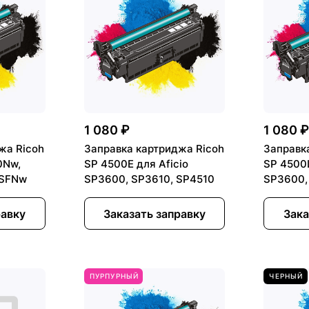
1 080 ₽
1 080 
жа Ricoh
Заправка картриджа Ricoh
Заправк
0Nw,
SP 4500E для Aficio
SP 4500L
0SFNw
SP3600, SP3610, SP4510
SP3600,
равку
Заказать заправку
Зака
ПУРПУРНЫЙ
ЧЕРНЫЙ