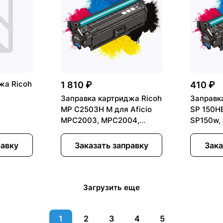
жа Ricoh
1 810 ₽
410 ₽
Заправка картриджа Ricoh
Заправк
MP C2503H M для Aficio
SP 150H
MPC2003, MPC2004,
SP150w,
MPC2011, MPC2503,
MPC2504
равку
Заказать заправку
Зака
Загрузить еще
1
2
3
4
5