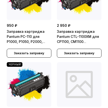
950 ₽
2 950 ₽
Заправка картриджа
Заправка картриджа
Pantum PC-110 для
Pantum CTL-1100XM для
P1000, P1050, P2000,
CP1100, CM1100
P2010, P2050, M5000,
(2300стр.) - с заменой
M5005, M6000, M6005
чипа
Заказать заправку
Заказать заправку
(1500стр.) - с заменой
чипа (многоразовый)
ЧЕРНЫЙ