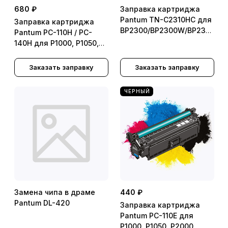
680 ₽
Заправка картриджа
Pantum TN-C2310HC для
Заправка картриджа
BP2300/BP2300W/BP2300NW
Pantum PC-110H / PC-
BM2300NW/BM2300A/BM230
140H для P1000, P1050,
P2000, P2010, P2050,
M5000, M5005, M6000,
Заказать заправку
Заказать заправку
M6005 (2300стр.) - без
замены чипа
ЧЕРНЫЙ
Замена чипа в драме
440 ₽
Pantum DL-420
Заправка картриджа
Pantum PC-110E для
P1000, P1050, P2000,