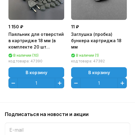
1 150 ₽
11 ₽
Паяльник для отверстий
Заглушка (пробка)
в картридже 18 мм (в
бункера картриджа 18
комплекте 20 шт
мм
заглушек 18 мм)
В наличии (10)
В наличии (1)
код товара:
47390
код товара:
47382
В корзину
В корзину
Подписаться
на новости и акции