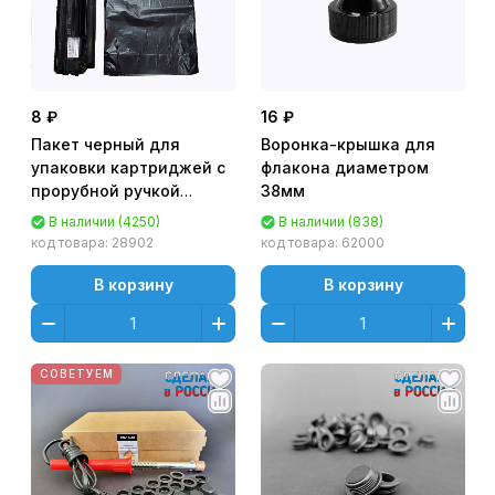
8 ₽
16 ₽
Пакет черный для
Воронка-крышка для
упаковки картриджей с
флакона диаметром
прорубной ручкой
38мм
200х400мм 35мкм
В наличии (4250)
В наличии (838)
код товара:
28902
код товара:
62000
В корзину
В корзину
СОВЕТУЕМ