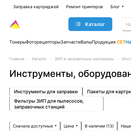
Заправка картриджей
Ремонт принтеров
Блог
Каталог
Тонеры
Фоторецепторы
Запчасти
Валы
Продукция
CET
Н
–
–
–
Главная
Каталог
ЗИП и заправочные материалы
Инст
Инструменты, оборудова
Инструменты для заправки
Пакеты для картр
Фильтры ЗИП для пылесосов,
заправочных станций
Сначала доступные
Цена
Наши
В наличии (
13
)