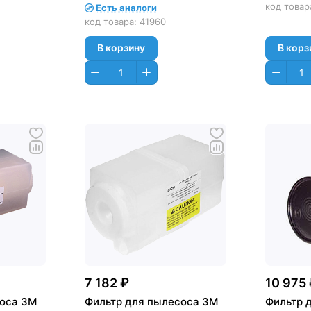
код товар
Есть аналоги
код товара:
41960
В корзину
В корз
7 182 ₽
10 975
соса 3M
Фильтр для пылесоса 3М
Фильтр д