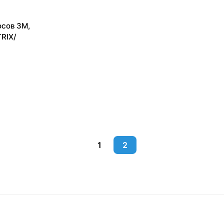
сов 3M,
TRIX/
1
2