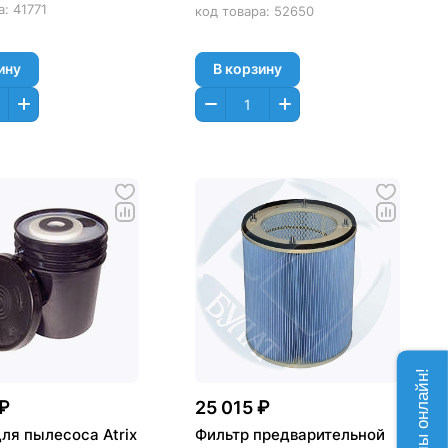
а:
41771
код товара:
52650
ину
В корзину
 ₽
25 015 ₽
ля пылесоса Atrix
Фильтр предварительной