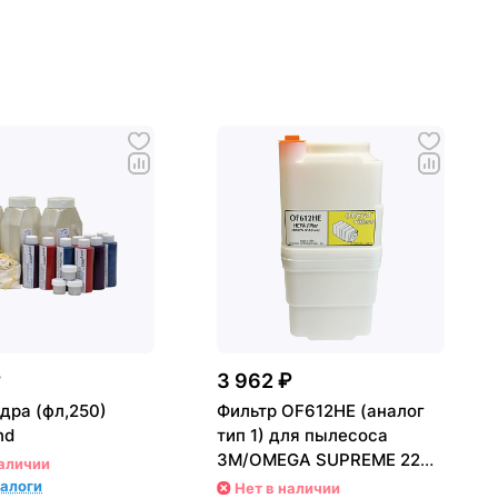
₽
3 962 ₽
дра (фл,250)
Фильтр OF612HE (аналог
nd
тип 1) для пылесоса
3M/OMEGA SUPREME 220F
наличии
ATRIX
налоги
Нет в наличии