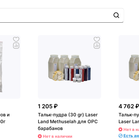
1 205 ₽
4 762 
ов и
Тальк-пудра (30 gr) Laser
Тальк-пу
50г
Land Methuselah для OPC
Laser La
барабанов
Нет в 
Есть а
Нет в наличии