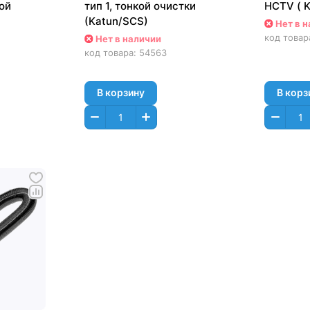
ой
тип 1, тонкой очистки
HCTV ( K
(Katun/SCS)
Нет в 
код товар
Нет в наличии
код товара:
54563
В корзину
В корз