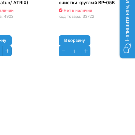
Напишите нам, мы онлайн!
atun/ ATRIX)
очистки круглый BP-05B
наличии
Нет в наличии
а:
4902
код товара:
33722
ину
В корзину