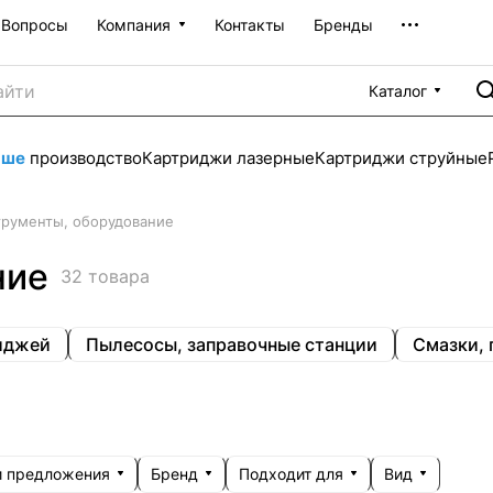
Вопросы
Компания
Контакты
Бренды
Каталог
аше
производство
Картриджи лазерные
Картриджи струйные
рументы, оборудование
ние
32 товара
иджей
Пылесосы, заправочные станции
Смазки, 
 предложения
Бренд
Подходит для
Вид