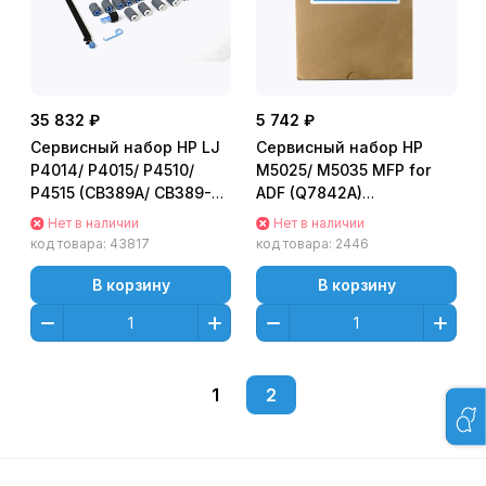
35 832 ₽
5 742 ₽
Сервисный набор HP LJ
Сервисный набор HP
P4014/ P4015/ P4510/
M5025/ M5035 MFP for
P4515 (CB389A/ CB389-
ADF (Q7842A)
67901/ CB389-67902/
Maintenance Kit
Нет в наличии
Нет в наличии
CB389-67903)
код товара:
43817
код товара:
2446
Maintenance Kit
В корзину
В корзину
1
2