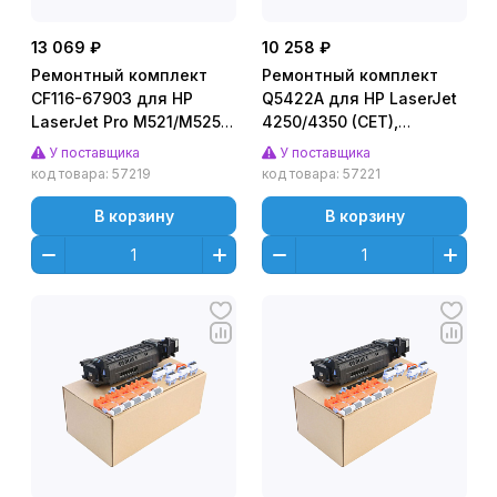
13 069 ₽
10 258 ₽
Ремонтный комплект
Ремонтный комплект
CF116-67903 для HP
Q5422A для HP LaserJet
LaserJet Pro M521/M525
4250/4350 (CET),
(CET), CET2755U
CET0636
У поставщика
У поставщика
код товара:
57219
код товара:
57221
В корзину
В корзину