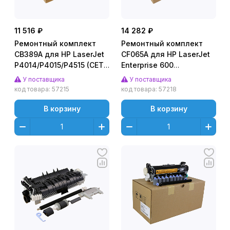
11 516 ₽
14 282 ₽
Ремонтный комплект
Ремонтный комплект
CB389A для HP LaserJet
CF065A для HP LaserJet
P4014/P4015/P4515 (CET),
Enterprise 600
CET6909
M601/M602/M603 (CET),
У поставщика
У поставщика
CET2438U
код товара:
57215
код товара:
57218
В корзину
В корзину