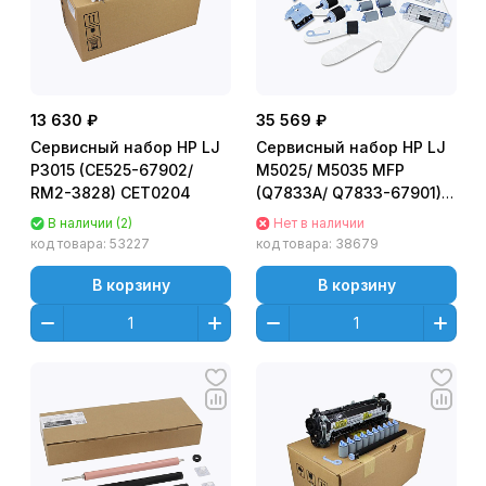
13 630 ₽
35 569 ₽
Сервисный набор HP LJ
Cервисный набор HP LJ
P3015 (CE525-67902/
M5025/ M5035 MFP
RM2-3828) CET0204
(Q7833A/ Q7833-67901)
Maintenance kit (в
В наличии (2)
Нет в наличии
составе есть печь)
код товара:
53227
код товара:
38679
В корзину
В корзину