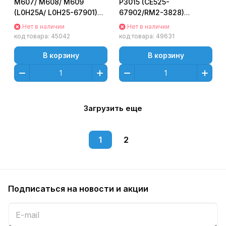
M607/ M608/ M609
P3015 (CE525-
(L0H25A/ L0H25-67901)
67902/RM2-3828)
Maintenance Kit
Maintenance kit
Нет в наличии
Нет в наличии
код товара:
45042
код товара:
49631
В корзину
В корзину
Загрузить еще
1
2
Подписаться
на новости и акции