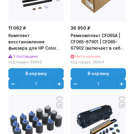
11 062 ₽
36 950 ₽
Комплект
Ремкомплект CF065A |
восстановления
CF065-67901 | CF065-
фьюзера для HP Color
67902 (включает в себя
LaserJet Pro M452dn
CE988-67902 / RM1-
У поставщика
Нет в наличии
(CET), CET441016
8396) HP LJ Enterprise
код товара:
59693
код товара:
38904
600 M601/M602/M603 (o)
В корзину
В корзину