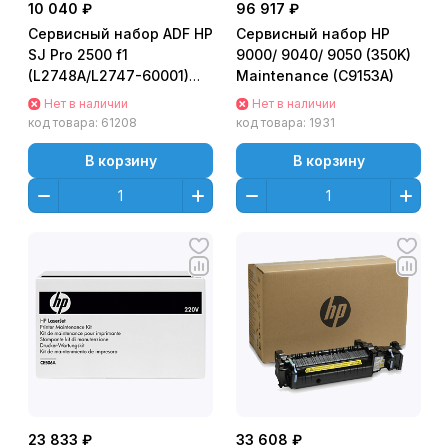
10 040 ₽
96 917 ₽
Сервисный набор ADF HP
Сервисный набор HP
SJ Pro 2500 f1
9000/ 9040/ 9050 (350K)
(L2748A/L2747-60001)
Maintenance (C9153A)
Maintenance kit
Нет в наличии
Нет в наличии
код товара:
61208
код товара:
1931
В корзину
В корзину
23 833 ₽
33 608 ₽