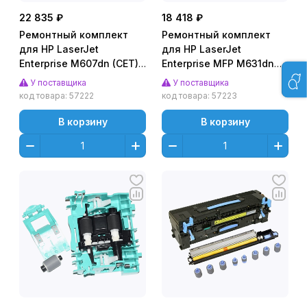
22 835 ₽
18 418 ₽
Ремонтный комплект
Ремонтный комплект
для HP LaserJet
для HP LaserJet
Enterprise M607dn (CET),
Enterprise MFP M631dn
CET7864U
(CET), CET441004U
У поставщика
У поставщика
код товара:
57222
код товара:
57223
В корзину
В корзину