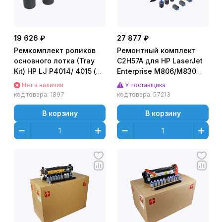
19 626 ₽
27 877 ₽
Ремкомплект роликов
Ремонтный комплект
основного лотка (Tray
C2H57A для HP LaserJet
Kit) HP LJ P4014/ 4015 (o)
Enterprise M806/M830
CB506-67904
(CET), CET2597U
Нет в наличии
У поставщика
код товара:
1897
код товара:
57213
В корзину
В корзину