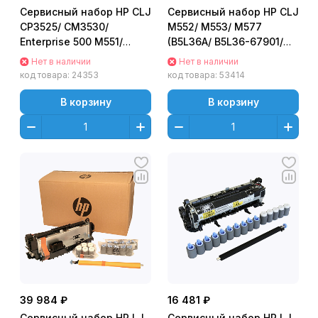
Сервисный набор HP CLJ
Сервисный набор HP CLJ
CP3525/ CM3530/
M552/ M553/ M577
Enterprise 500 M551/
(B5L36A/ B5L36-67901/
M570 (Maintenance Kit)
B5L36-67902/ B5L36-
Нет в наличии
Нет в наличии
69001/ RM2-0080) Fuser
код товара:
24353
код товара:
53414
kit
В корзину
В корзину
39 984 ₽
16 481 ₽
Сервисный набор HP LJ
Сервисный набор HP LJ