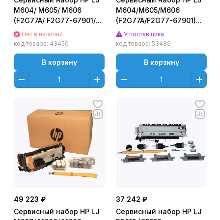
M604/ M605/ M606
M604/M605/M606
(F2G77A/ F2G77-67901/
(F2G77A/F2G77-67901)
RM2-6342/ E6B67-67902)
Maintenance Kit CET
Нет в наличии
У поставщика
Maintenance Kit
код товара:
43450
код товара:
53489
В корзину
В корзину
49 223 ₽
37 242 ₽
Сервисный набор HP LJ
Сервисный набор HP LJ