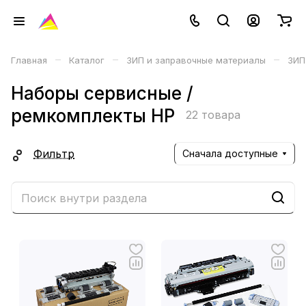
–
–
–
Главная
Каталог
ЗИП и заправочные материалы
ЗИП
Наборы сервисные /
ремкомплекты HP
22 товара
Фильтр
Сначала доступные