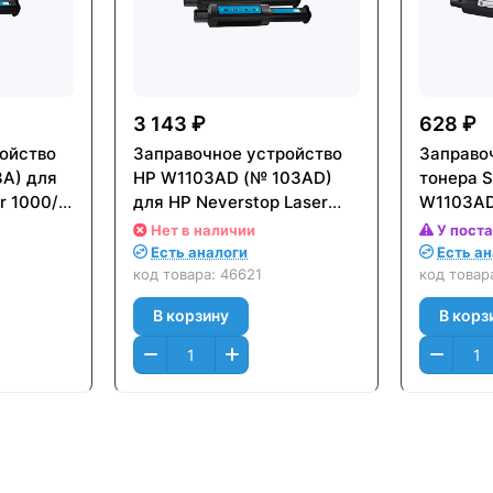
3 143 ₽
628 ₽
ойство
Заправочное устройство
Заправо
A) для
HP W1103AD (№ 103AD)
тонера 
r 1000/
для HP Neverstop Laser
W1103AD
1000/ 1200 (2500стр) -
Neversto
Нет в наличии
У пост
упаковка 2шт
(2 x 250
Есть аналоги
Есть а
2шт
код товара:
46621
код товар
В корзину
В корз