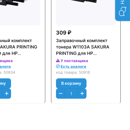
309 ₽
чный комплект
Заправочный комплект
SAKURA PRINTING
тонера W1103A SAKURA
 для HP
PRINTING для HP
p laser 1000/ 1200
Neverstop laser 1000/ 1200
авщика
У поставщика
0стр.) - упаковка
(2500стр.)
налоги
Есть аналоги
а:
50834
код товара:
50918
ину
В корзину