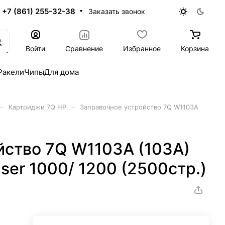
+7 (861) 255-32-38
Заказать звонок
Войти
Сравнение
Избранное
Корзина
Ракели
Чипы
Для дома
–
–
Картриджи 7Q HP
Заправочное устройство 7Q W1103A
йство 7Q W1103A (103A)
ser 1000/ 1200 (2500стр.)