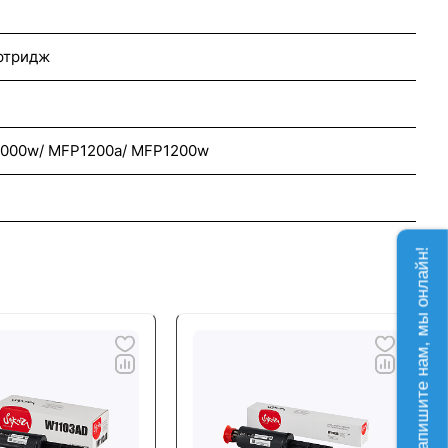
ртридж
 1000w/ MFP1200a/ MFP1200w
Напишите нам, мы онлайн!