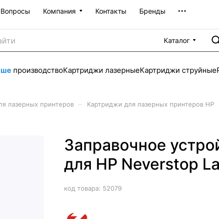
Вопросы
Компания
Контакты
Бренды
Каталог
аше
производство
Картриджи лазерные
Картриджи струйные
–
ля лазерных принтеров
Картриджи для лазерных принтеров HP
Заправочное устро
для HP Neverstop La
код товара:
52079