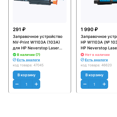
291 ₽
1 990 ₽
Заправочное устройство
Заправочное устр
NV-Print W1103A (103A)
HP W1103A (№ 103
для HP Neverstop Laser
HP Neverstop Lase
1000/ 1200 (2500стр.)
1200 (2500стр.)
В наличии (7)
Нет в наличии
Есть аналоги
Есть аналоги
код товара:
47045
код товара:
46620
В корзину
В корзину