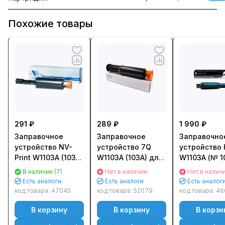
Похожие товары
291 ₽
289 ₽
1 990 ₽
Заправочное
Заправочное
Заправочно
устройство NV-
устройство 7Q
устройство 
Print W1103A (103A)
W1103A (103A) для
W1103A (№ 1
для HP Neverstop
HP Neverstop
для HP Neve
В наличии (7)
Нет в наличии
Нет в налич
Laser 1000/ 1200
Laser 1000/ 1200
Laser 1000/ 
Есть аналоги
Есть аналоги
Есть аналог
(2500стр.)
(2500стр.)
(2500стр.)
код товара:
47045
код товара:
52079
код товара:
46
В корзину
В корзину
В корзи