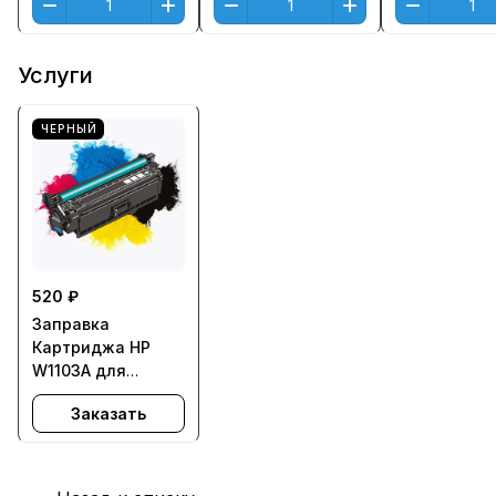
Услуги
ЧЕРНЫЙ
520 ₽
Заправка
Картриджа HP
W1103A для
Neverstop Laser
Заказать
1000a, 1000w,
1200a, 1200w - с
заменой чипа