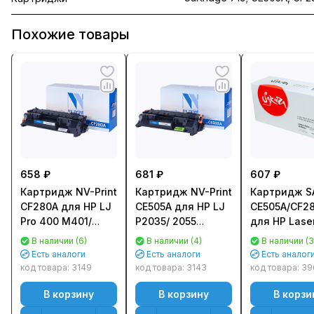
Похожие товары
658 ₽
681 ₽
607 ₽
Картридж NV-Print
Картридж NV-Print
Картридж S
CF280A для HP LJ
CE505A для HP LJ
CE505A/CF2
Pro 400 M401/
P2035/ 2055
для HP Laser
M425 (2700стр.)
(2300стр.)
400M/ 401D
В наличии (6)
В наличии (4)
В наличии (3
P2035/ P205,
Есть аналоги
Есть аналоги
Есть аналог
M425 Черн
код товара:
3149
код товара:
3143
код товара:
39
(Black) (2700
В корзину
В корзину
В корзи