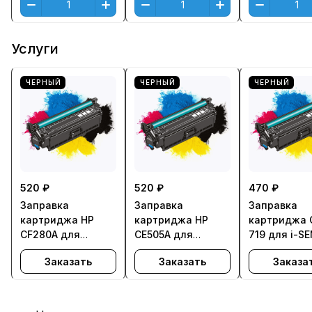
Услуги
ЧЕРНЫЙ
ЧЕРНЫЙ
ЧЕРНЫЙ
520 ₽
520 ₽
470 ₽
Заправка
Заправка
Заправка
картриджа HP
картриджа HP
картриджа 
CF280A для
CE505A для
719 для i-S
LaserJet M401 Pro
LaserJet P2035,
LBP251dw,
Заказать
Заказать
Заказа
400, M425 Pro 400
P2055
LBP252dw,
MFP
LBP253x,
LBP6300dn,
LBP6310dn,