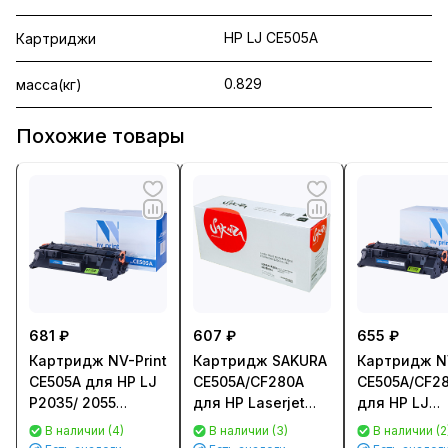
HP LJ CE505A
Картриджи
0.829
масса(кг)
Похожие товары
681 ₽
607 ₽
655 ₽
Картридж NV-Print
Картридж SAKURA
Картридж NV
CE505A для HP LJ
CE505A/CF280A
CE505A/CF2
P2035/ 2055
для HP Laserjet
для HP LJ
(2300стр.)
400M/ 401DN
P2035/P2055
В наличии (4)
В наличии (3)
В наличии (2
P2035/ P205, LJ
Pro 400 M40