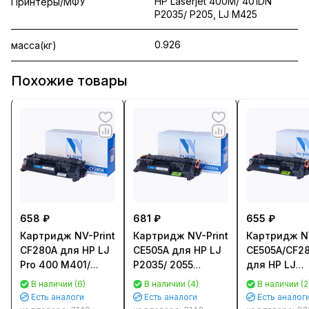
HP Laserjet 400M/ 401DN
Принтеры/МФУ
P2035/ P205, LJ M425
0.926
масса(кг)
Похожие товары
658 ₽
681 ₽
655 ₽
Картридж NV-Print
Картридж NV-Print
Картридж NV
CF280A для HP LJ
CE505A для HP LJ
CE505A/CF2
Pro 400 M401/
P2035/ 2055
для HP LJ
M425 (2700стр.)
(2300стр.)
P2035/P2055
В наличии (6)
В наличии (4)
В наличии (2
Pro 400 M40
Есть аналоги
Есть аналоги
Есть аналог
M425 (2700с