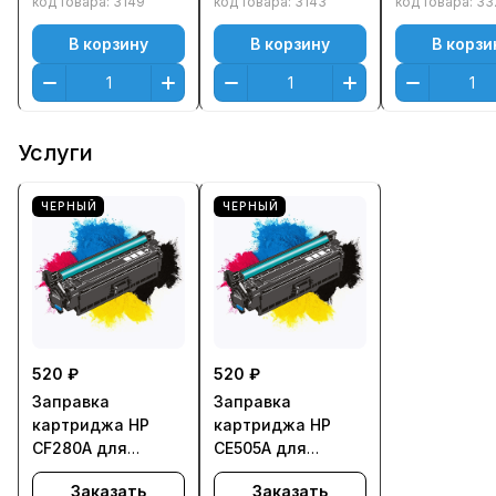
код товара:
3149
код товара:
3143
код товара:
33
В корзину
В корзину
В корзи
Услуги
ЧЕРНЫЙ
ЧЕРНЫЙ
520 ₽
520 ₽
Заправка
Заправка
картриджа HP
картриджа HP
CF280A для
CE505A для
LaserJet M401 Pro
LaserJet P2035,
Заказать
Заказать
400, M425 Pro 400
P2055