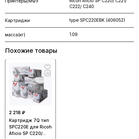
Ricoh Aficio SP C220/ C221/
Принтеры/МФУ
C222/ C240
type SPC220EBK (406052)
Картриджи
1.09
масса(кг)
Похожие товары
2 218 ₽
Картридж 7Q тип
SPC220E для Ricoh
Aficio SP C220/