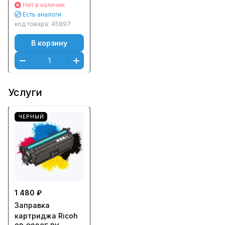
C240 (2300стр.)
Нет в наличии
Черный (Black)
Есть аналоги
код товара:
45897
В корзину
Услуги
ЧЕРНЫЙ
1 480 ₽
Заправка
картриджа Ricoh