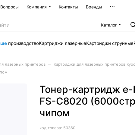
Вопросы
Компания
Контакты
Бренды
Каталог
аше
производство
Картриджи лазерные
Картриджи струйные
–
ля лазерных принтеров
Картриджи для лазерных принтеров Kyoc
ипом
Тонер-картридж e-L
FS-C8020 (6000стр.)
чипом
код товара:
50360