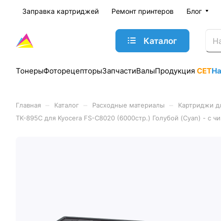
Заправка картриджей
Ремонт принтеров
Блог
Каталог
Тонеры
Фоторецепторы
Запчасти
Валы
Продукция
CET
Н
–
–
–
Главная
Каталог
Расходные материалы
Картриджи д
TK-895C для Kyocera FS-C8020 (6000стр.) Голубой (Cyan) - с ч