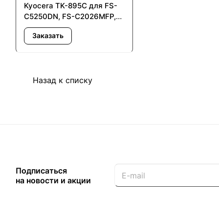
Kyocera TK-895C для FS-
C5250DN, FS-C2026MFP,
FS-C2126MFP, FS-
Заказать
C2526MFP, FS-C2626MFP,
ECOSYS 6026cidn,
M6526cidn - с заменой
чипа
Назад к списку
Подписаться
на новости и акции