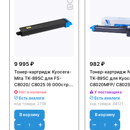
9 995 ₽
982 ₽
Тонер-картридж Kyocera-
Тонер-картридж N
Mita TK-895C для FS-
TK-895C для Kyoc
C8020/ C8025 (6 000стр.)
C8020MFP/ C802
Голубой (Cyan)
(6000стр.) Голубо
Нет в наличии
У поставщика
Оригинальный
Есть аналоги
Есть аналоги
код товара:
2736
код товара:
44121
В корзину
В корзину