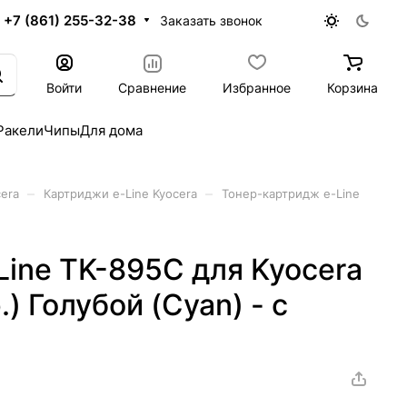
+7 (861) 255-32-38
Заказать звонок
Войти
Сравнение
Избранное
Корзина
Ракели
Чипы
Для дома
–
–
era
Картриджи e-Line Kyocera
Тонер-картридж e-Line
ine TK-895C для Kyocera
 Голубой (Cyan) - с