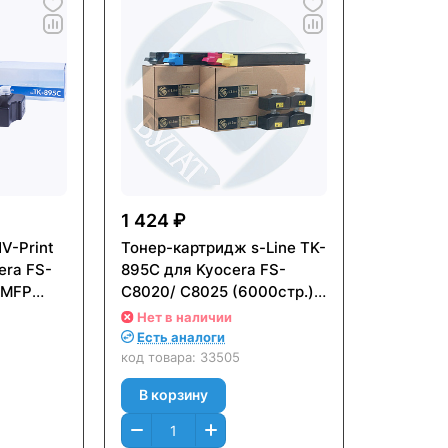
1 424 ₽
V-Print
Тонер-картридж s-Line TK-
era FS-
895C для Kyocera FS-
5MFP
C8020/ C8025 (6000стр.)
й (Cyan)
Голубой (Cyan) - с чипом
Нет в наличии
Есть аналоги
код товара:
33505
В корзину