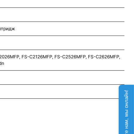
ртридж
C2026MFP, FS-C2126MFP, FS-C2526MFP, FS-C2626MFP,
dn
Напишите нам, мы онлайн!