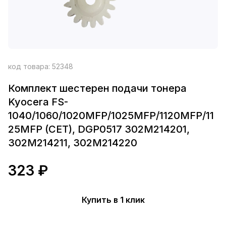
код товара:
52348
Комплект шестерен подачи тонера
Kyocera FS-
1040/1060/1020MFP/1025MFP/1120MFP/11
25MFP (CET), DGP0517 302M214201,
302M214211, 302M214220
323 ₽
Купить в 1 клик