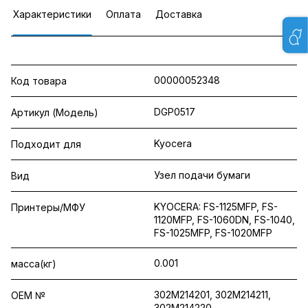
Характеристики
Оплата
Доставка
00000052348
Код товара
DGP0517
Артикул (Модель)
Kyocera
Подходит для
Узел подачи бумаги
Вид
KYOCERA: FS-1125MFP, FS-
Принтеры/МФУ
1120MFP, FS-1060DN, FS-1040,
FS-1025MFP, FS-1020MFP
0.001
масса(кг)
302M214201, 302M214211,
OEM №
302M214220