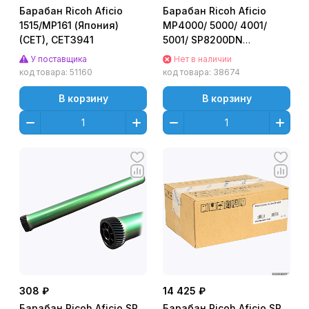
Барабан Ricoh Aficio
Барабан Ricoh Aficio
1515/MP161 (Япония)
MP4000/ 5000/ 4001/
(CET), CET3941
5001/ SP8200DN
(D0099510) (o)
У поставщика
Нет в наличии
код товара:
51160
код товара:
38674
В корзину
В корзину
308 ₽
14 425 ₽
Барабан Ricoh Aficio SP
Барабан Ricoh Aficio SP