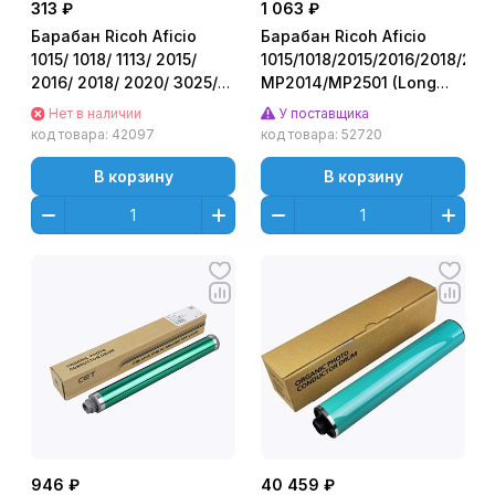
313 ₽
1 063 ₽
Барабан Ricoh Aficio
Барабан Ricoh Aficio
1015/ 1018/ 1113/ 2015/
1015/1018/2015/2016/2018/202
2016/ 2018/ 2020/ 3025/
MP2014/MP2501 (Long
3030/ MP 1500/ 1600/
Life/долговечный)
Нет в наличии
У поставщика
1900/ 2000/ 2352 Лайт
(B039-9510/B0399510)
код товара:
42097
код товара:
52720
80K CET
В корзину
В корзину
946 ₽
40 459 ₽