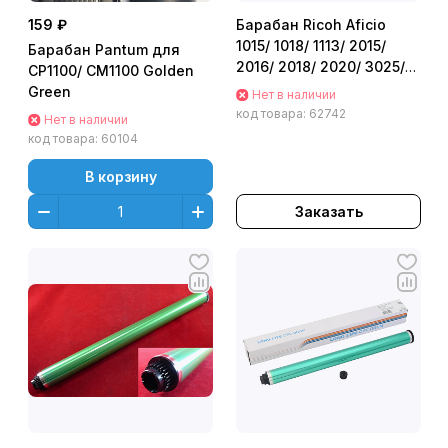
159 ₽
Барабан Ricoh Aficio
1015/ 1018/ 1113/ 2015/
Барабан Pantum для
2016/ 2018/ 2020/ 3025/
CP1100/ CM1100 Golden
3030/ MP 1500/ 1600/
Green
Нет в наличии
1900/ 2000/ 2352 Golden
код товара:
62742
Нет в наличии
Green
код товара:
60104
В корзину
Заказать