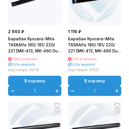
2 693 ₽
1 116 ₽
Барабан Kyocera-Mita
Барабан Kyocera-Mita
TASKAlfa 180/ 181/ 220/
TASKAlfa 180/ 181/ 220/
221 [MK-413, MK-460 Dum
221 [MK-413, MK-460 Dum
Unit] (Katun/FUJI)
Unit] Совместимый
Нет в наличии
Нет в наличии
Есть аналоги
Есть аналоги
код товара:
29715
код товара:
33551
В корзину
В корзину