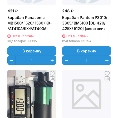
421 ₽
248 ₽
Барабан Panasonic
Барабан Pantum P3010/
MB1500/ 1520/ 1530 (KX-
3305/ BM5100 [DL-420/
FAT410A/KX-FAT400A)
425X/ 5120] (хвостовик
19мм) - для совместиых
Нет в наличии
Нет в наличии
картриджей
код товара:
30995
код товара:
59294
В корзину
В корзину